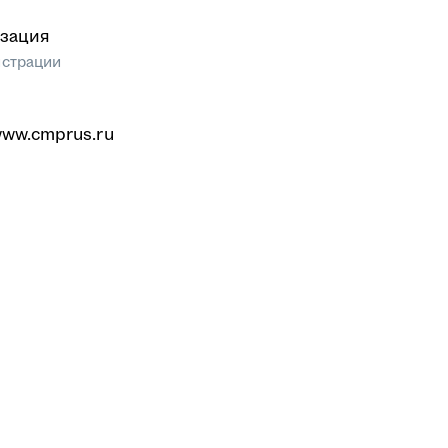
зация
истрации
www.cmprus.ru