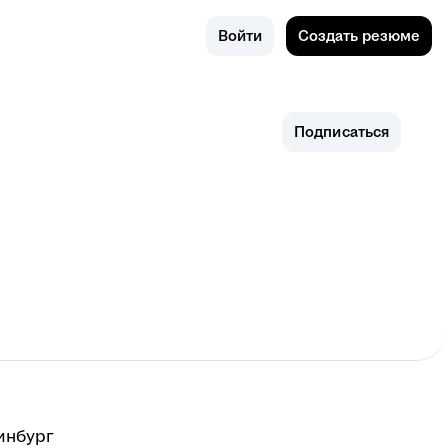
Поиск
Екатеринб
Войти
Создать резюме
ург
Подписаться
инбург