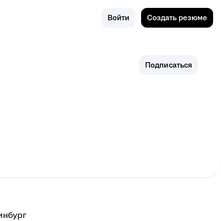
Поиск
Екатеринб
Войти
Создать резюме
ург
Подписаться
инбург