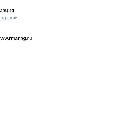
зация
истрации
www.rmanag.ru