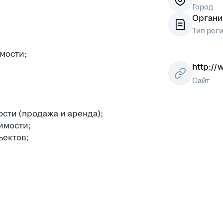
Город
Органи
Тип рег
мости;
http://
Сайт
ти (продажа и аренда);
имости;
ъектов;