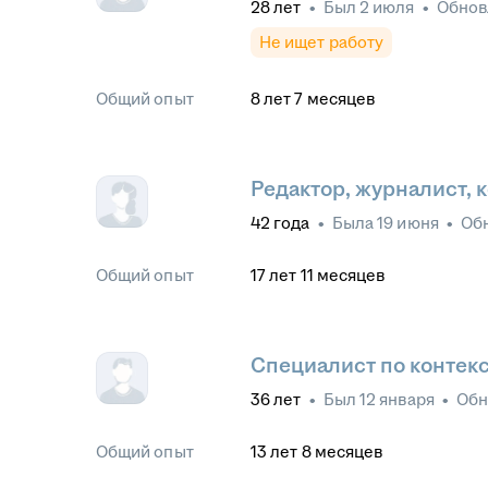
28
лет
•
Был
2 июля
•
Обно
Не ищет работу
Общий опыт
8
лет
7
месяцев
Редактор, журналист, 
42
года
•
Была
19 июня
•
Об
Общий опыт
17
лет
11
месяцев
Специалист по контек
36
лет
•
Был
12 января
•
Обн
Общий опыт
13
лет
8
месяцев