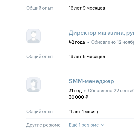
Общий опыт
16
лет
9
месяцев
Директор магазина, р
42
года
•
Обновлено
12 нояб
Общий опыт
18
лет
6
месяцев
SMM-менеджер
31
год
•
Обновлено
22 сентя
30 000
₽
Общий опыт
11
лет
1
месяц
Другие резюме
Ещё 1 резюме