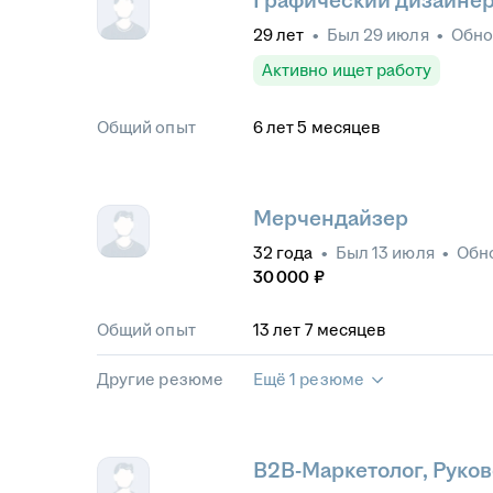
Графический дизайне
29
лет
•
Был
29 июля
•
Обн
Активно ищет работу
Общий опыт
6
лет
5
месяцев
Мерчендайзер
32
года
•
Был
13 июля
•
Обн
30 000
₽
Общий опыт
13
лет
7
месяцев
Другие резюме
Ещё 1 резюме
B2B-Маркетолог, Руково