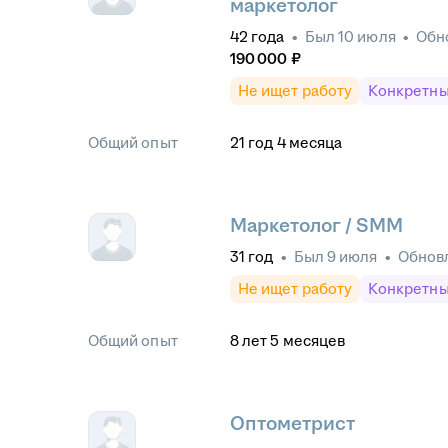
маркетолог
42
года
•
Был
10 июля
•
Обн
190 000
₽
Не ищет работу
Конкретны
Общий опыт
21
год
4
месяца
Маркетолог / SMM
31
год
•
Был
9 июля
•
Обнов
Не ищет работу
Конкретны
Общий опыт
8
лет
5
месяцев
Оптометрист