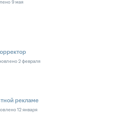
влено
9 мая
корректор
новлено
2 февраля
стной рекламе
овлено
12 января