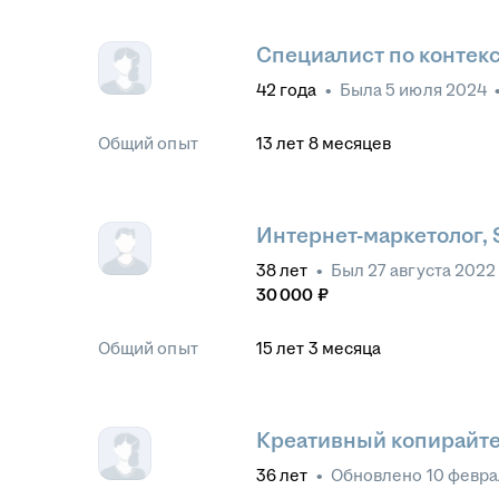
Специалист по контекс
42
года
•
Была
5 июля 2024
Общий опыт
13
лет
8
месяцев
Интернет-маркетолог
38
лет
•
Был
27 августа 2022
30 000
₽
Общий опыт
15
лет
3
месяца
Креативный копирайт
36
лет
•
Обновлено
10 февра