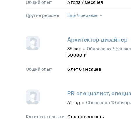
Общий опыт
3
года
7
месяцев
Другие резюме
Ещё 4 резюме
Архитектор-дизайнер
35
лет
•
Обновлено
7 февра
50 000
₽
Общий опыт
6
лет
6
месяцев
PR-специалист, специа
31
год
•
Обновлено
10 ноябр
Ключевые навыки
Ответственность