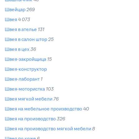
швейцар
269
швея
4 073
швея в ателье
131
швея в салон штор
25
швея в цех
36
швея-закройщица
15
швея-конструктор
швея-лаборант
1
швея-мотористка
103
швея мягкой мебели
76
швея на мебельное производство
40
швея на производство
326
швея на производство мягкой мебели
8
швея по коже
6