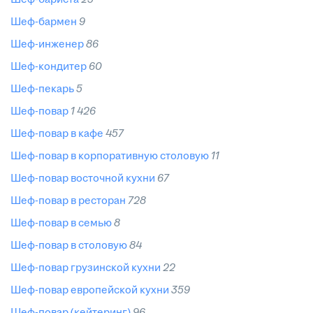
шеф-бармен
9
шеф-инженер
86
шеф-кондитер
60
шеф-пекарь
5
шеф-повар
1 426
шеф-повар в кафе
457
шеф-повар в корпоративную столовую
11
шеф-повар восточной кухни
67
шеф-повар в ресторан
728
шеф-повар в семью
8
шеф-повар в столовую
84
шеф-повар грузинской кухни
22
шеф-повар европейской кухни
359
шеф-повар (кейтеринг)
96