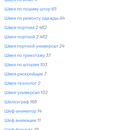
швея по пошиву штор
65
швея по ремонту одежды
94
швея-портная
2 482
швея-портной
2 482
швея портной-универсал
24
швея по трикотажу
37
швея по шторам
103
швея-раскройщик
7
швея-технолог
2
швея-универсал
132
шелкограф
168
шеф-аниматор
14
шеф анимации
11
шеф-бариста
25