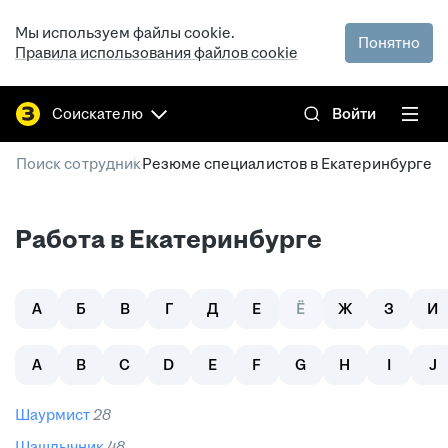
Мы используем файлы cookie.
Понятно
Правила использования файлов cookie
Соискателю
Войти
/
Поиск сотрудников в Екатеринбурге
Резюме специалистов в Екатеринбурге
Работа в Екатеринбурге
А
Б
В
Г
Д
Е
Ё
Ж
З
И
A
B
C
D
E
F
G
H
I
J
шаурмист
28
шашлычник
48