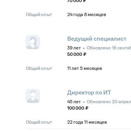
70 000
₽
Общий опыт
24
года
8
месяцев
Ведущий специалист
39
лет
•
Обновлено
16 сентя
50 000
₽
Общий опыт
11
лет
5
месяцев
Директор по ИТ
45
лет
•
Обновлено
20 апрел
100 000
₽
Общий опыт
22
года
11
месяцев