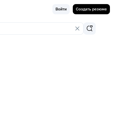
Поиск
Екатеринб
Войти
Создать резюме
ург