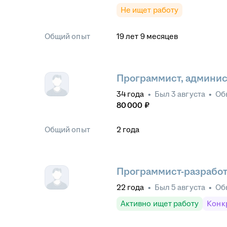
Не ищет работу
Общий опыт
19
лет
9
месяцев
Программист, админис
34
года
•
Был
3 августа
•
Об
80 000
₽
Общий опыт
2
года
Программист-разрабо
22
года
•
Был
5 августа
•
Об
Активно ищет работу
Конк