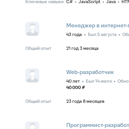
Ключевые навыки
C#
•
JavaScript
•
Java
•
HT
PostgreSQL
•
Git
•
.NET Fra
Forms
Менеджер в интернет-
43
года
•
Был
5 августа
•
Об
Общий опыт
21
год
3
месяца
Web-разработчик
40
лет
•
Был
14 июля
•
Обно
40 000
₽
Общий опыт
23
года
8
месяцев
Программист-разработ