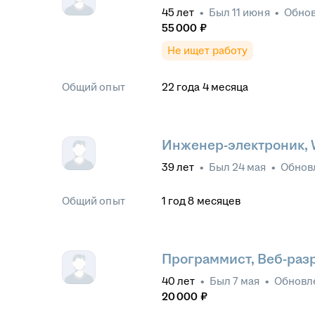
45
лет
•
Был
11 июня
•
Обно
55 000
₽
Не ищет работу
Общий опыт
22
года
4
месяца
Инженер-электроник, 
39
лет
•
Был
24 мая
•
Обнов
Общий опыт
1
год
8
месяцев
Программист, Веб-раз
40
лет
•
Был
7 мая
•
Обновл
20 000
₽