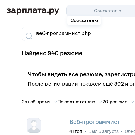
Соискателю
Соискателю
Найдено 940 резюме
Чтобы видеть все резюме, зарегистр
После регистрации покажем ещё 302 и о
За всё время
По соответствию
20 резюме
Веб-программист
41
год
•
Был
6 августа
•
Обн