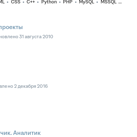
ML
•
CSS
•
C++
•
Python
•
PHP
•
MySQL
•
MSSQL
•
mework
•
ASP.NET Core
•
Битрикс24
•
Windows
проекты
новлено
31 августа 2010
влено
2 декабря 2016
чик. Аналитик