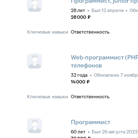
Программист, junior п
28
лет
•
Был
12 апреля
•
Об
28 000
₽
Ключевые навыки
Ответственность
Web-программист (PHP,
телефонов
32
года
•
Обновлено
7 ноябр
14 000
₽
Ключевые навыки
Ответственность
Программист
60
лет
•
Был
26 августа 2022