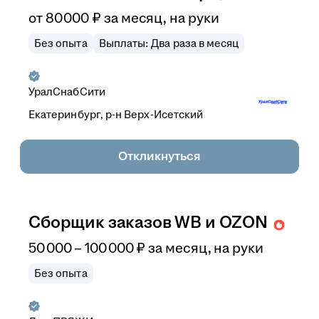
от
80 000
₽
за месяц,
на руки
Без опыта
Выплаты: Два раза в месяц
УралСнабСити
Екатеринбург, р-н Верх-Исетский
Откликнуться
Сборщик заказов WB и OZON
50 000
–
100 000
₽
за месяц,
на руки
Без опыта