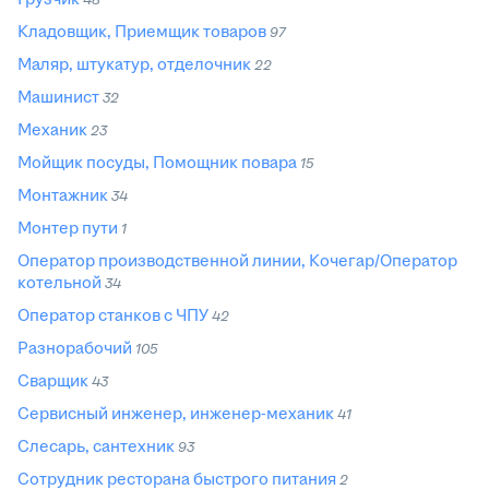
Кладовщик, Приемщик товаров
97
Маляр, штукатур, отделочник
22
Машинист
32
Механик
23
Мойщик посуды, Помощник повара
15
Монтажник
34
Монтер пути
1
Оператор производственной линии, Кочегар/Оператор
котельной
34
Оператор станков с ЧПУ
42
Разнорабочий
105
Сварщик
43
Сервисный инженер, инженер-механик
41
Слесарь, сантехник
93
Сотрудник ресторана быстрого питания
2