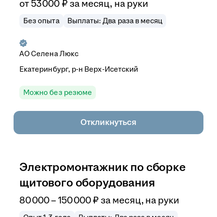
от
53 000
₽
за месяц,
на руки
Без опыта
Выплаты: Два раза в месяц
АО
Селена Люкс
Екатеринбург, р-н Верх-Исетский
Можно без резюме
Откликнуться
Электромонтажник по сборке
щитового оборудования
80 000
–
150 000
₽
за месяц,
на руки