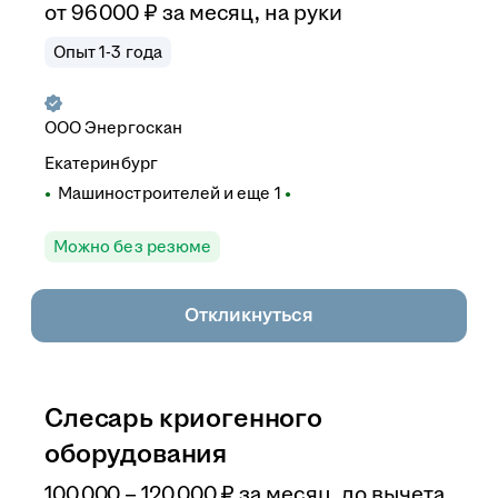
от
96 000
₽
за месяц,
на руки
Опыт 1-3 года
ООО
Энергоскан
Екатеринбург
Машиностроителей
и еще
1
Можно без резюме
Откликнуться
Слесарь криогенного
оборудования
100 000
–
120 000
₽
за месяц,
до вычета