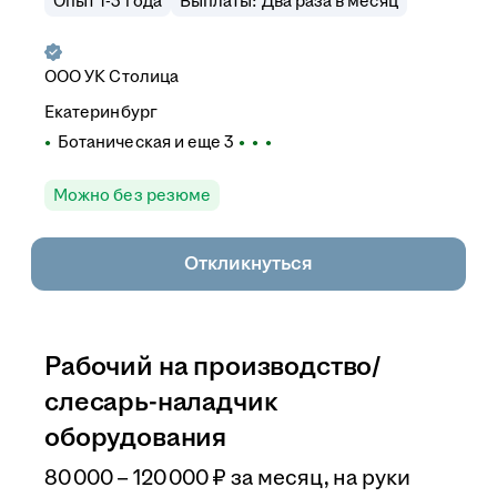
Опыт 1-3 года
Выплаты: Два раза в месяц
ООО
УК Столица
Екатеринбург
Ботаническая
и еще
3
Можно без резюме
Откликнуться
Рабочий на производство/
слесарь-наладчик
оборудования
80 000
–
120 000
₽
за месяц,
на руки